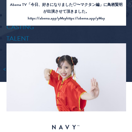
Abema TV「今日、好きになりました♡〜マクタン編」に鳥栖賢明
が出演させて頂きました。
NEW
https://abema.app/yMsyhttps://abema.app/yMsy
CASTING
TALENT
MANAGEMENT
VIEW MORE
<
1
2
3
…
14
>