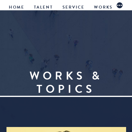
続
コ
HOME
TALENT
SERVICE
WORKS
き
ン
テ
ン
ツ
へ
WORKS &
ス
TOPICS
キ
ッ
プ