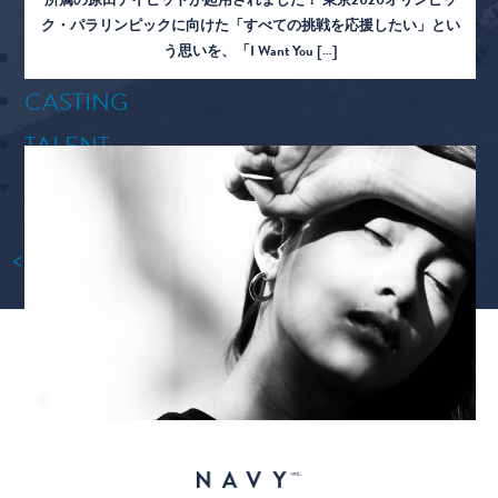
所属の原田デイビッドが起用されました！ 東京2020オリンピッ
ク・パラリンピックに向けた「すべての挑戦を応援したい」とい
NEW
う思いを、「I Want You […]
CASTING
TALENT
MANAGEMENT
VIEW MORE
<
1
…
13
14