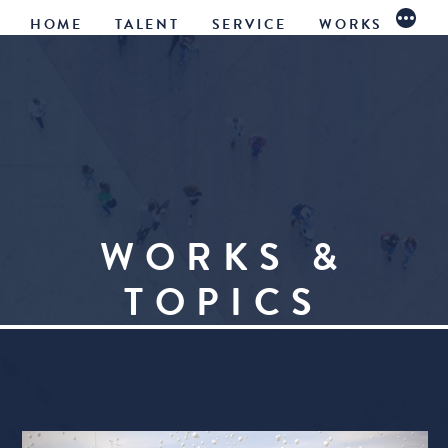
続
コ
HOME
TALENT
SERVICE
WORKS
き
ン
テ
ン
ツ
へ
WORKS &
ス
TOPICS
キ
ッ
プ