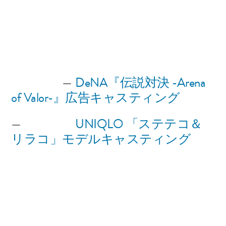
投
wpmaster
2019年3月26日
稿
カ
、
、
TALENT
DAVID
Nadine
者:
テ
ゴ
リ
投
次
次の投稿
DeNA『伝説対決 -Arena
ー:
の
of Valor-』広告キャスティング
稿
投
前
前の投稿
UNIQLO 「ステテコ＆
ナ
稿:
の
リラコ」モデルキャスティング
ビ
投
稿:
ゲ
ー
シ