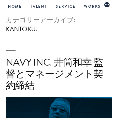
続
コ
HOME
TALENT
SERVICE
WORKS
き
ン
カテゴリーアーカイブ:
テ
KANTOKU
ン
ツ
へ
NAVY INC. 井筒和幸 監
ス
督とマネージメント契
キ
約締結
ッ
プ