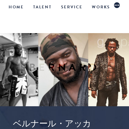
続
コ
HOME
TALENT
SERVICE
WORKS
き
ン
テ
ン
ツ
へ
BERNARD
ス
キ
ッ
プ
ベルナール・アッカ