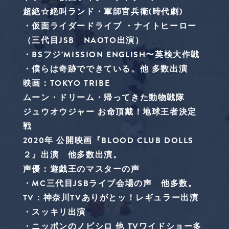
超絶☆絶叫ランド・軍師官兵衛(時代劇)
・仮面ライダードライブ ・ナイトヒーロー
（三代目JSB NAOTO出演）
・BSフジ’MISSION ENGLISH〜英検大作戦
・僕らは奇跡でできている。他 多数出演
映画：TOKYO TRIBE
ムーン・ドリーム・帰ってきた動物戦隊
ジュウオウジャー お命頂戴！地球王者決定
戦
2020年 公開映画『BLOOD CLUB DOLLS
２』出演 他多数出演。
声優：遊戯王のマスターの声
・MC三代目JSBライブ会場の声 他多数。
TV：神奈川TVありがとッ！レギュラー出演
・スッキリ出演
・ニッポンのノビシロ 他 TVワイドショー多