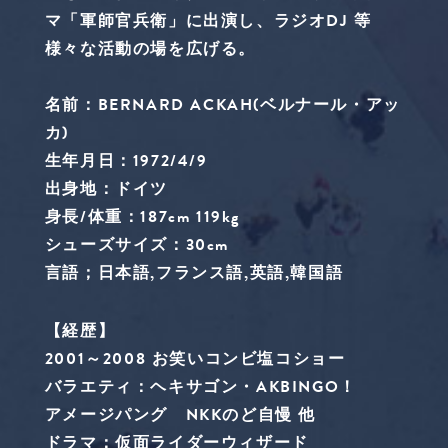
マ「軍師官兵衛」に出演し、ラジオDJ 等
様々な活動の場を広げる。
名前：BERNARD ACKAH(ベルナール・アッ
カ)
生年月日：1972/4/9
出身地：ドイツ
身長/体重：187cm 119kg
シューズサイズ：30cm
言語；日本語,フランス語,英語,韓国語
【経歴】
2001～2008 お笑いコンビ塩コショー
バラエティ：ヘキサゴン・AKBINGO！
アメージパング NKKのど自慢 他
ドラマ：仮面ライダーウィザード