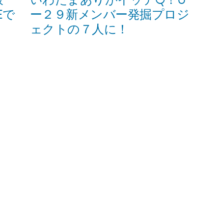
投
Eで
ー２９新メンバー発掘プロジ
稿:
ェクトの７人に！