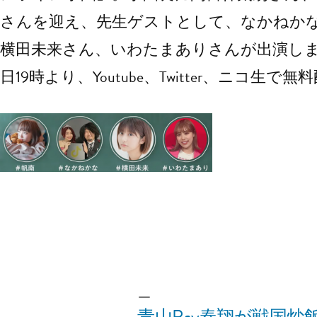
さんを迎え、先生ゲストとして、なかねか
横田未来さん、いわたまありさんが出演しました
日19時より、Youtube、Twitter、ニコ生
投
wpmaster
2022年3月19日
稿
者:
投
前
前の投稿
の
青山Ray春翔が戦国炒