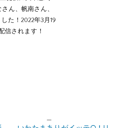
なさん、帆南さん、
！2022年3月19
で無料配信されます！
カ
CASTING
テ
ゴ
リ
次
次の投稿
ー:
の
飯
いわたまありがイッテQ！U