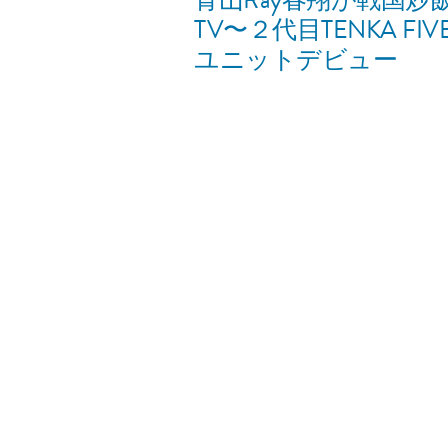
稿
投
TV〜２代目TENKA FIV
稿:
ユニットデビュー
ナ
ビ
ゲ
ー
シ
ョ