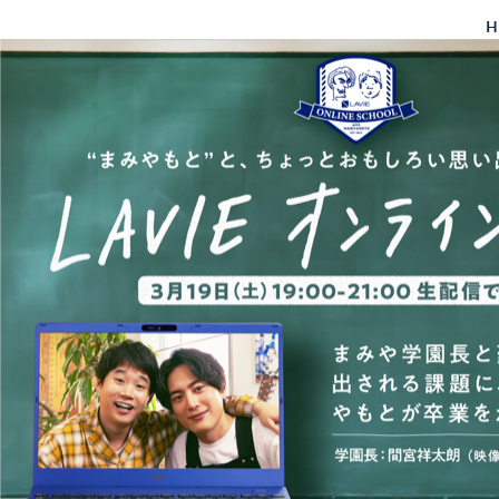
コ
ン
テ
ン
ツ
へ
ス
キ
ッ
プ