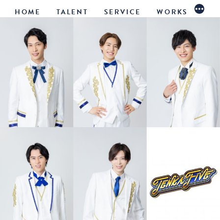
コ
続
HOME
TALENT
SERVICE
WORKS
き
ン
テ
ン
ツ
へ
ス
キ
ッ
プ