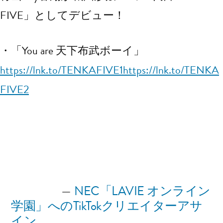
FIVE」としてデビュー！
・「You are 天下布武ボーイ」
https://lnk.to/TENKAFIVE1
https://lnk.to/TENKA
FIVE2
投
カ
wpmaster
2022年2月12日
MANAGEMENT
稿
テ
者:
ゴ
リ
投
次
次の投稿
NEC「LAVIE オンライン
ー:
の
学園」へのTikTokクリエイターアサ
稿
投
イン