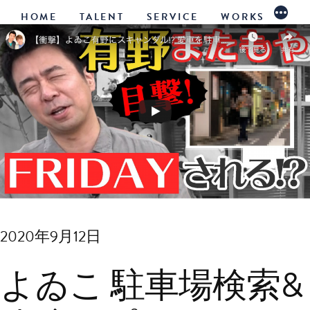
コ
続
HOME
TALENT
SERVICE
WORKS
き
ン
テ
ン
ツ
へ
ス
キ
ッ
2020年9月12日
プ
よゐこ 駐車場検索&